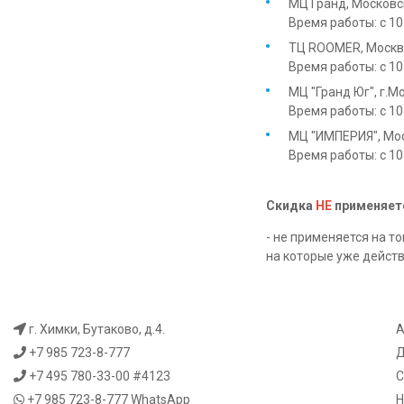
МЦ Гранд, Московск
Время работы: с 1
ТЦ ROOMER, Москва
Время работы: с 1
МЦ ″Гранд Юг″, г.М
Время работы: с 1
МЦ ″ИМПЕРИЯ″, Мос
Время работы: с 1
Скидка
НЕ
применяет
- не применяется на 
на которые уже дейст
г. Химки, Бутаково, д.4.
А
+7 985 723-8-777
Д
+7 495 780-33-00 #4123
С
+7 985 723-8-777
WhatsApp
Н