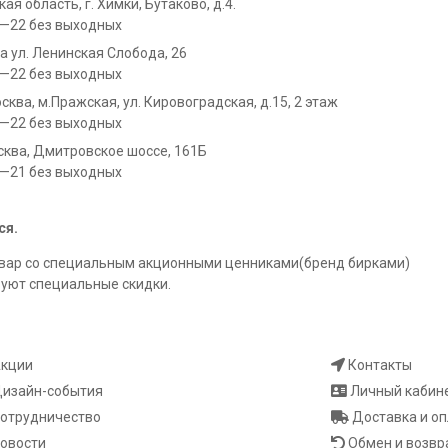
ая область, г. Химки, Бутаково, д.4.
0—22 без выходных
 ул. Ленинская Слобода, 26
0—22 без выходных
осква, м.Пражская, ул. Кировоградская, д.15, 2 этаж
0—22 без выходных
ква, Дмитровское шоссе, 161Б
0—21 без выходных
ся.
товар со специальным акционными ценниками(бренд бирками)
вуют специальные скидки.
кции
Контакты
изайн-события
Личный кабин
отрудничество
Доставка и о
овости
Обмен и возвр