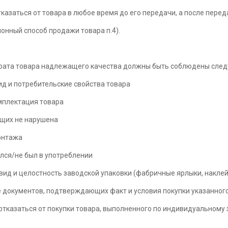
казаться от товара в любое время до его передачи, а после передач
ионный способ продажи товара п.4).
рата товара надлежащего качества должны быть соблюдены след
ид и потребительские свойства товара
омплектация товара
ющих не нарушена
монтажа
ался/не был в употреблении
вид и целостность заводской упаковки (фабричные ярлыки, наклей
же документов, подтверждающих факт и условия покупки указанног
отказаться от покупки товара, выполненного по индивидуальному