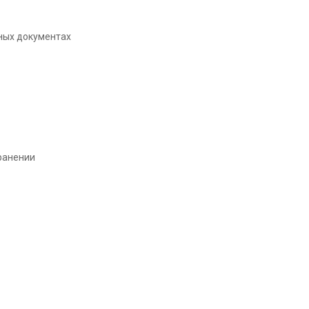
ьных документах
ранении