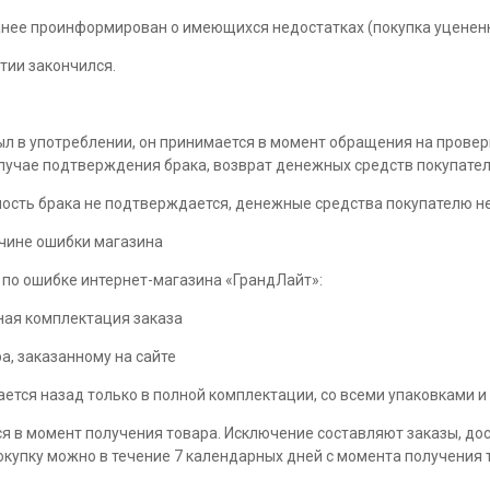
ранее проинформирован о имеющихся недостатках (покупка уцененн
нтии закончился.
был в употреблении, он принимается в момент обращения на провер
случае подтверждения брака, возврат денежных средств покупател
нность брака не подтверждается, денежные средства покупателю н
ичине ошибки магазина
 по ошибке интернет-магазина «ГрандЛайт»:
ная комплектация заказа
ра, заказанному на сайте
тся назад только в полной комплектации, со всеми упаковками и 
я в момент получения товара. Исключение составляют заказы, дос
окупку можно в течение 7 календарных дней с момента получения т