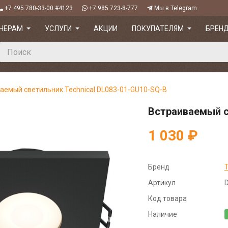
+7 495 780-33-00 #4123
+7 985 723-8-777
Мы в Telegram
НЕРАМ
УСЛУГИ
АКЦИИ
ПОКУПАТЕЛЯМ
БРЕН
аемый светильник Technical DL083-01-GU10-SQ-B
Встраиваемый с
1 030 ₽
Бренд
T
Артикул
Код товара
Наличие