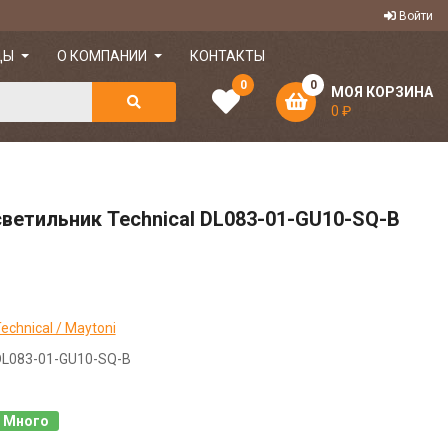
Войти
ДЫ
О КОМПАНИИ
КОНТАКТЫ
0
0
МОЯ КОРЗИНА
0 ₽
ветильник Technical DL083-01-GU10-SQ-B
echnical / Maytoni
DL083-01-GU10-SQ-B
Много