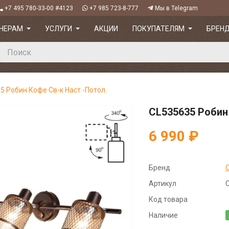
+7 495 780-33-00 #4123
+7 985 723-8-777
Мы в Telegram
НЕРАМ
УСЛУГИ
АКЦИИ
ПОКУПАТЕЛЯМ
БРЕН
5 Робин Кофе Св-к Наст.-Потол.
CL535635 Робин
6 990 ₽
Бренд
C
Артикул
Код товара
Наличие