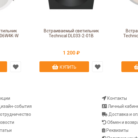
етильник
Встраиваемый светильник
Встра
1-06W4K-W
Technical DL033-2-01B
Techni
1 200 ₽
КУПИТЬ
кции
Контакты
изайн-события
Личный кабин
отрудничество
Доставка и о
овости
Обмен и возвр
татьи
Реквизиты