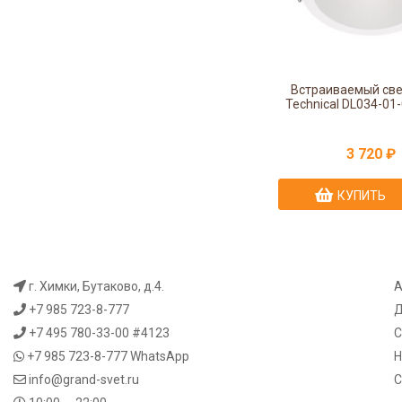
Встраиваемый св
Technical DL034-0
3 720 ₽
КУПИТЬ
г. Химки, Бутаково, д.4.
А
+7 985 723-8-777
Д
+7 495 780-33-00 #4123
С
+7 985 723-8-777
WhatsApp
Н
info@grand-svet.ru
С