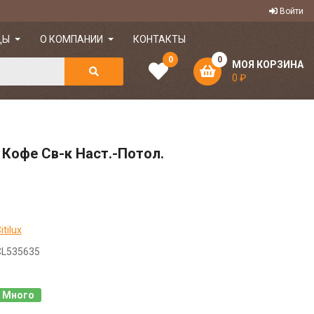
Войти
ДЫ
О КОМПАНИИ
КОНТАКТЫ
0
0
МОЯ КОРЗИНА
0 ₽
 Кофе Св-к Наст.-Потол.
itilux
CL535635
Много