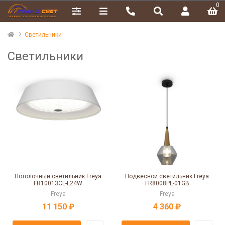
0
Фильтр
Цена
Светильники
Светильники
Бренд
Потолочный светильник Freya
Подвесной светильник Freya
FR10013CL-L24W
FR8008PL-01GB
Freya
Freya
11 150 ₽
4 360 ₽