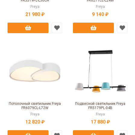
FR5519PL-L50CH
FR6211CL-L24W
Freya
Freya
21 980 ₽
9 140 ₽
Потолочный светильник Freya
Подвесной светильник Freya
FR6079CL-L72W
FR5179PL-04B
Freya
Freya
12 820 ₽
17 880 ₽